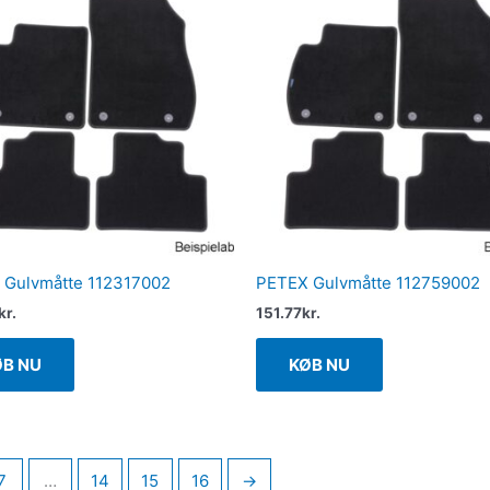
 Gulvmåtte 112317002
PETEX Gulvmåtte 112759002
kr.
151.77
kr.
ØB NU
KØB NU
7
…
14
15
16
→