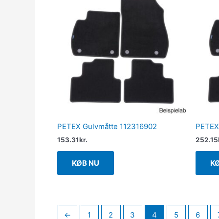
PETEX Gulvmåtte 112316902
PETEX
153.31
kr.
252.15
KØB NU
K
←
1
2
3
4
5
6