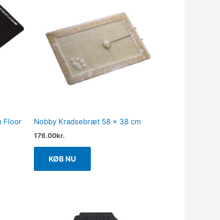
 Floor
Nobby Kradsebræt 58 x 38 cm
176.00
kr.
KØB NU