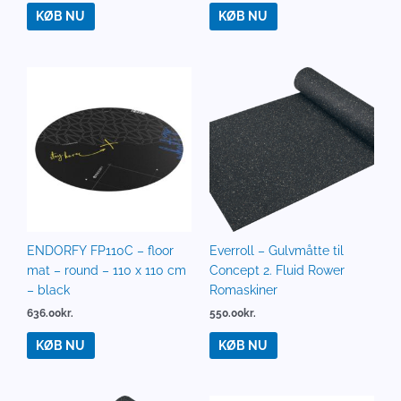
KØB NU
KØB NU
ENDORFY FP110C – floor
Everroll – Gulvmåtte til
mat – round – 110 x 110 cm
Concept 2. Fluid Rower
– black
Romaskiner
636.00
kr.
550.00
kr.
KØB NU
KØB NU