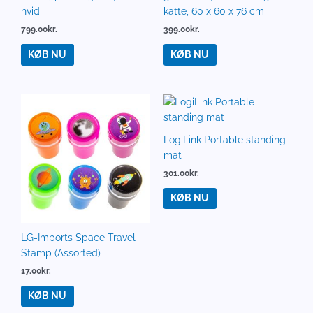
hvid
katte, 60 x 60 x 76 cm
799.00
kr.
399.00
kr.
KØB NU
KØB NU
LogiLink Portable standing
mat
301.00
kr.
KØB NU
LG-Imports Space Travel
Stamp (Assorted)
17.00
kr.
KØB NU