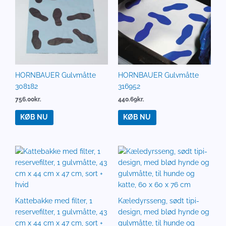
HORNBAUER Gulvmåtte
HORNBAUER Gulvmåtte
308182
316952
756.00
kr.
440.69
kr.
KØB NU
KØB NU
Kattebakke med filter, 1
Kæledyrsseng, sødt tipi-
reservefilter, 1 gulvmåtte, 43
design, med blød hynde og
cm x 44 cm x 47 cm, sort +
gulvmåtte, til hunde og