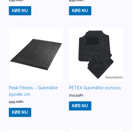
KØB NU
KØB NU
Peak Fitness – Gulvmåtte
PETEX Gulvmåtte 11170101
250×80 cm.
214.54
kr.
449.00
kr.
KØB NU
KØB NU