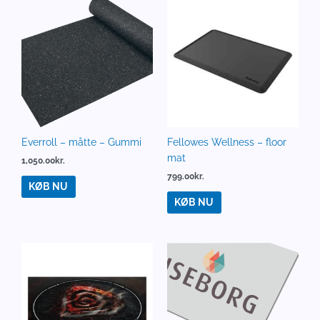
Everroll – måtte – Gummi
Fellowes Wellness – floor
mat
1,050.00
kr.
799.00
kr.
KØB NU
KØB NU