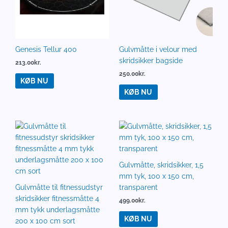
Genesis Tellur 400
Gulvmåtte i velour med
skridsikker bagside
213.00
kr.
250.00
kr.
KØB NU
KØB NU
Gulvmåtte, skridsikker, 1,5
mm tyk, 100 x 150 cm,
Gulvmåtte til fitnessudstyr
transparent
skridsikker fitnessmåtte 4
499.00
kr.
mm tykk underlagsmåtte
KØB NU
200 x 100 cm sort