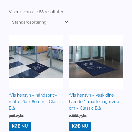
Viser 1–100 af 188 resultater
“Vis hensyn – håndsprit”-
“Vis hensyn – vask dine
måtte, 60 x 80 cm – Classic
hænder”- måtte, 115 x 200
Blå
cm – Classic Blå
906.25
kr.
2,868.75
kr.
KØB NU
KØB NU