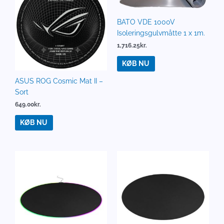
BATO VDE 1000V
Isoleringsgulvmåtte 1 x 1m.
1,716.25
kr.
KØB NU
ASUS ROG Cosmic Mat II –
Sort
649.00
kr.
KØB NU