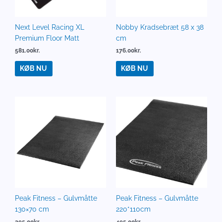
Next Level Racing XL
Nobby Kradsebræt 58 x 38
Premium Floor Matt
cm
581.00
kr.
176.00
kr.
KØB NU
KØB NU
Peak Fitness – Gulvmåtte
Peak Fitness – Gulvmåtte
130×70 cm
220*110cm
295.00
kr.
495.00
kr.