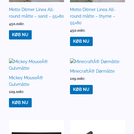
Mette Ditmer Linea All-
Mette Ditmer Linea All-
round måtte – sand – 55×80
round måtte – thyme –
55×80
450.00
kr.
450.00
kr.
KØB NU
KØB NU
MinecraftÂ® Dørmåtte
Mickey MouseÂ®
109.00
kr.
Gulvmåtte
KØB NU
109.00
kr.
KØB NU