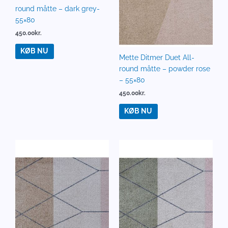
round måtte – dark grey-
55×80
450.00
kr.
KØB NU
Mette Ditmer Duet All-
round måtte – powder rose
– 55×80
450.00
kr.
KØB NU