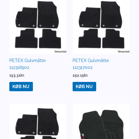
PETEX Gulvmåtte
PETEX Gulvmåtte
112316902
112317002
153.31
kr.
252.15
kr.
KØB NU
KØB NU