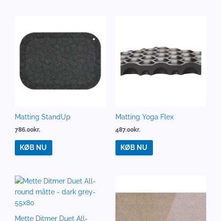
Matting StandUp
Matting Yoga Flex
786.00
kr.
487.00
kr.
KØB NU
KØB NU
Mette Ditmer Duet All-