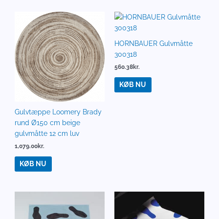
HORNBAUER Gulvmåtte
300318
560.38
kr.
KØB NU
Gulvtæppe Loomery Brady
rund Ø150 cm beige
gulvmåtte 12 cm luv
1,079.00
kr.
KØB NU