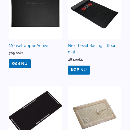
Mousetrapper Active
Next Level Racing – floor
mat
709.00
kr.
263.00
kr.
KØB NU
KØB NU