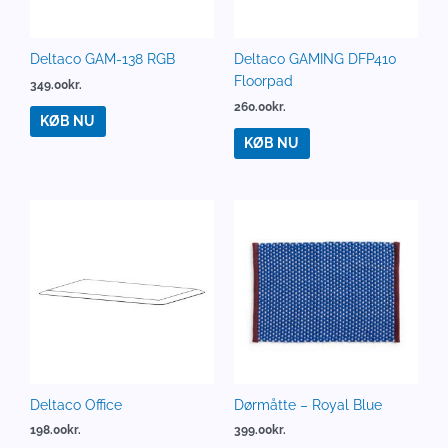
Deltaco GAM-138 RGB
Deltaco GAMING DFP410
Floorpad
349.00
kr.
260.00
kr.
KØB NU
KØB NU
Deltaco Office
Dørmåtte – Royal Blue
198.00
kr.
399.00
kr.