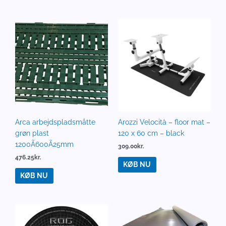
Arca arbejdspladsmåtte
Arozzi Velocità – floor mat –
grøn plast
120 x 60 cm – black
1200Ã600Ã25mm
309.00
kr.
476.25
kr.
KØB NU
KØB NU