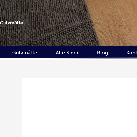
Gå
til
indholdet
Gulvmåtte
Gulvmåtte
Alle Sider
Blog
Kont