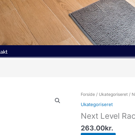
akt
Forside
/
Ukategoriseret
/ N
Ukategoriseret
Next Level Rac
263.00
kr.