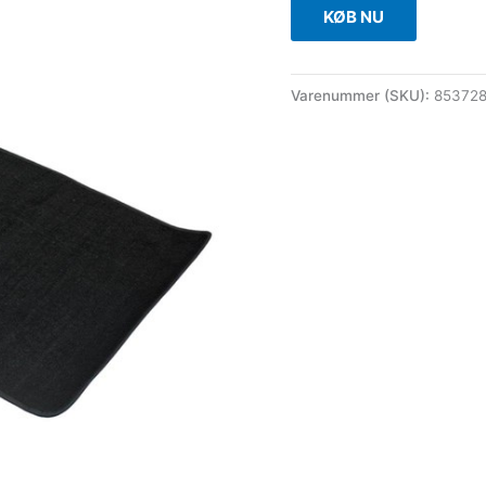
KØB NU
Varenummer (SKU):
85372