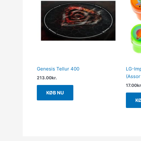
Genesis Tellur 400
LG-Imp
(Assor
213.00
kr.
17.00
kr
KØB NU
K