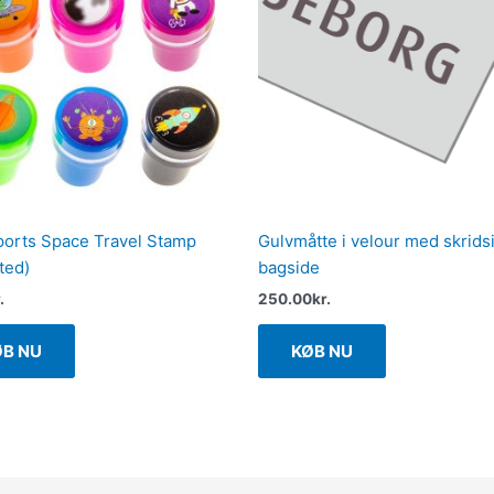
orts Space Travel Stamp
Gulvmåtte i velour med skrids
ted)
bagside
.
250.00
kr.
ØB NU
KØB NU