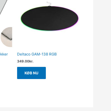
ikker
Deltaco GAM-138 RGB
349.00
kr.
KØB NU