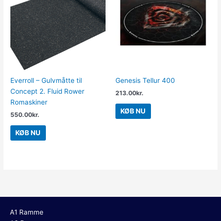
Everroll – Gulvmåtte til
Genesis Tellur 400
Concept 2. Fluid Rower
213.00
kr.
Romaskiner
KØB NU
550.00
kr.
KØB NU
A1 Ramme