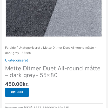
Forside
/
Ukategoriseret
/ Mette Ditmer Duet All-round måtte –
dark grey- 55×80
Ukategoriseret
Mette Ditmer Duet All-round måtte
– dark grey- 55×80
450.00
kr.
KØB NU
Varenummer (SKU):
8337158900034694315