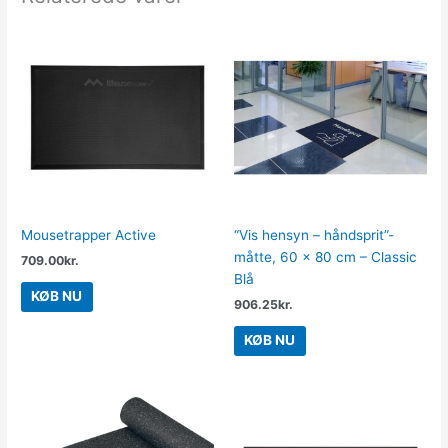
Mousetrapper Active
“Vis hensyn – håndsprit”-
måtte, 60 x 80 cm – Classic
709.00
kr.
Blå
KØB NU
906.25
kr.
KØB NU