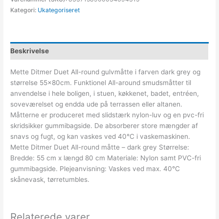
Kategori:
Ukategoriseret
Beskrivelse
Mette Ditmer Duet All-round gulvmåtte i farven dark grey og
størrelse 55x80cm. Funktionel All-around smudsmåtter til
anvendelse i hele boligen, i stuen, køkkenet, badet, entréen,
soveværelset og endda ude på terrassen eller altanen.
Måtterne er produceret med slidstærk nylon-luv og en pvc-fri
skridsikker gummibagside. De absorberer store mængder af
snavs og fugt, og kan vaskes ved 40°C i vaskemaskinen.
Mette Ditmer Duet All-round måtte – dark grey Størrelse:
Bredde: 55 cm x længd 80 cm Materiale: Nylon samt PVC-fri
gummibagside. Plejeanvisning: Vaskes ved max. 40°C
skånevask, tørretumbles.
Relaterede varer