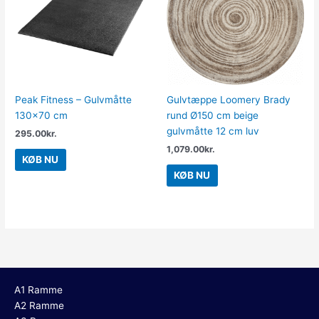
Peak Fitness – Gulvmåtte
Gulvtæppe Loomery Brady
130×70 cm
rund Ø150 cm beige
gulvmåtte 12 cm luv
295.00
kr.
1,079.00
kr.
KØB NU
KØB NU
A1 Ramme
A2 Ramme