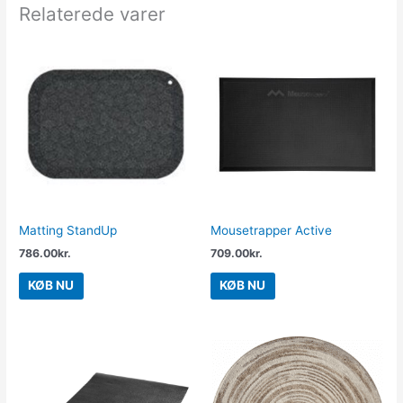
Relaterede varer
Matting StandUp
Mousetrapper Active
786.00
kr.
709.00
kr.
KØB NU
KØB NU