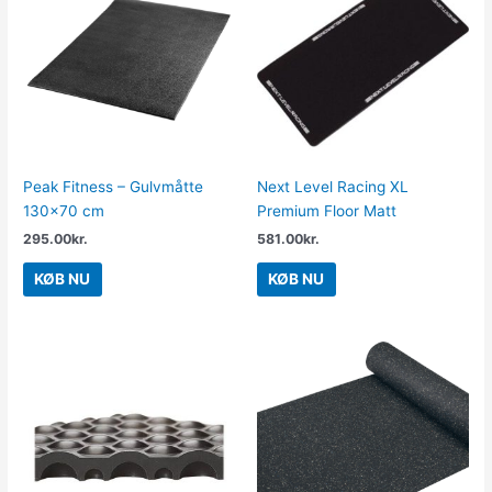
Peak Fitness – Gulvmåtte
Next Level Racing XL
130×70 cm
Premium Floor Matt
295.00
kr.
581.00
kr.
KØB NU
KØB NU