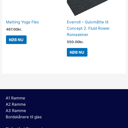
Matting Yoga Flex
Everroll – Gulvmåtte til
Concept 2. Fluid Rower
487.00
kr.
Romaskiner
KØB NU
550.00
kr.
KØB NU
A1 Ramme
A2 Ramme
A3 Ramme
Bordskånere til glas