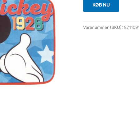
KØB NU
Varenummer (SKU):
871109