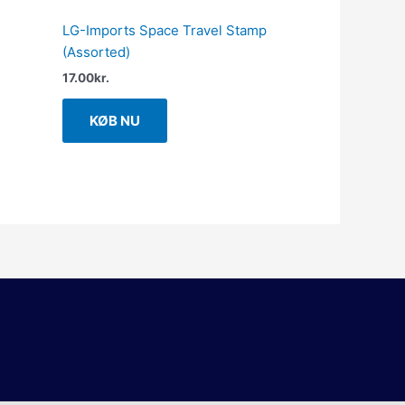
LG-Imports Space Travel Stamp
(Assorted)
17.00
kr.
KØB NU