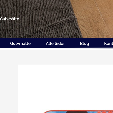
Gå
til
indholdet
Gulvmåtte
Gulvmåtte
Alle Sider
Blog
Kont