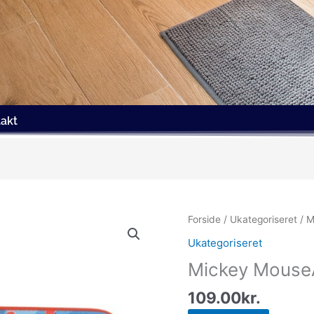
akt
Forside
/
Ukategoriseret
/ M
Ukategoriseret
Mickey Mouse
109.00
kr.