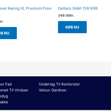
evel Racing XL Premium Floor
Deltaco GAM-138 RGB
349.00
kr.
kr.
KØB NU
ØB NU
or Fad
Underlag Til Kontorstol
enet Til Vinduer
Velour Gardiner
edug
akke