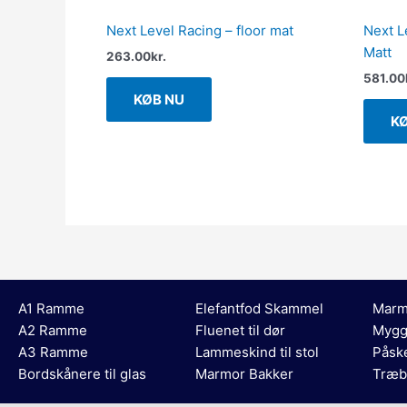
Next Level Racing – floor mat
Next L
Matt
263.00
kr.
581.00
KØB NU
K
A1 Ramme
Elefantfod Skammel
Marm
A2 Ramme
Fluenet til dør
Mygg
A3 Ramme
Lammeskind til stol
Påsk
Bordskånere til glas
Marmor Bakker
Træb