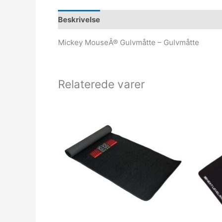
Beskrivelse
Mickey MouseÂ® Gulvmåtte – Gulvmåtte
Relaterede varer