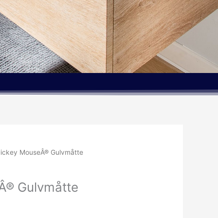
ickey MouseÂ® Gulvmåtte
Â® Gulvmåtte