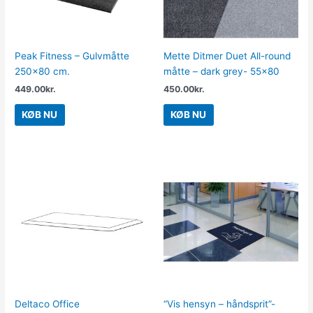
Peak Fitness – Gulvmåtte
Mette Ditmer Duet All-round
250×80 cm.
måtte – dark grey- 55×80
449.00
kr.
450.00
kr.
KØB NU
KØB NU
Deltaco Office
“Vis hensyn – håndsprit”-