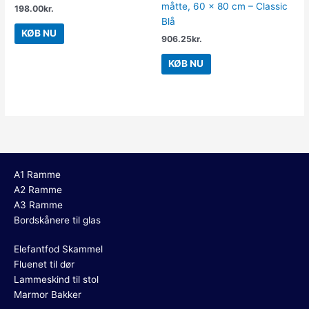
måtte, 60 x 80 cm – Classic
198.00
kr.
Blå
KØB NU
906.25
kr.
KØB NU
A1 Ramme
A2 Ramme
A3 Ramme
Bordskånere til glas
Elefantfod Skammel
Fluenet til dør
Lammeskind til stol
Marmor Bakker