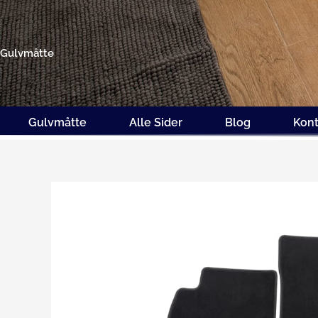
Gå
til
indholdet
Gulvmåtte
Gulvmåtte
Alle Sider
Blog
Kont