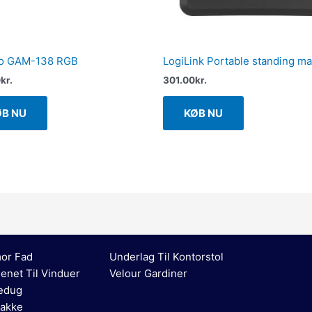
co GAM-138 RGB
LogiLink Portable standing ma
0
kr.
301.00
kr.
ØB NU
KØB NU
or Fad
Underlag Til Kontorstol
enet Til Vinduer
Velour Gardiner
edug
akke