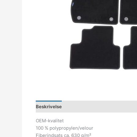
Beskrivelse
OEM-kvalitet
100 % polypropylen/velour
Fiberindsats ca. 630 g/m²