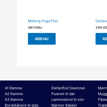
Matting Yoga Flex
Delta
487.00
kr.
349.0
KØB NU
K
A1 Ramme
Elefantfod Skammel
Marm
A2 Ramme
Fluenet til dør
Mygg
A3 Ramme
Lammeskind til stol
Påsk
Bordskånere til glas
Marmor Bakker
Træb