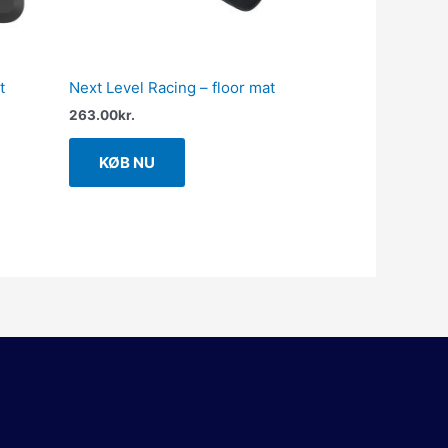
t
Next Level Racing – floor mat
263.00
kr.
KØB NU