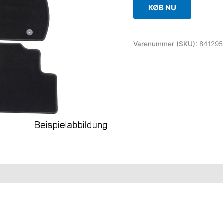
KØB NU
Varenummer (SKU):
841295