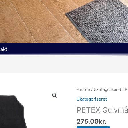
akt
Forside
/
Ukategoriseret
/ P
Ukategoriseret
PETEX Gulvmå
275.00
kr.