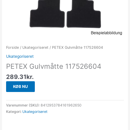
Forside
/
Ukategoriseret
/ PETEX Gulvmåtte 117526604
Ukategoriseret
PETEX Gulvmåtte 117526604
289.31
kr.
KØB NU
Varenummer (SKU):
8412953784161962650
Kategori:
Ukategoriseret