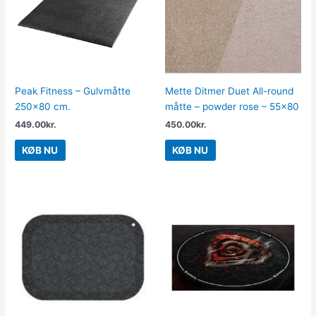
Peak Fitness – Gulvmåtte
Mette Ditmer Duet All-round
250×80 cm.
måtte – powder rose – 55×80
449.00
kr.
450.00
kr.
KØB NU
KØB NU