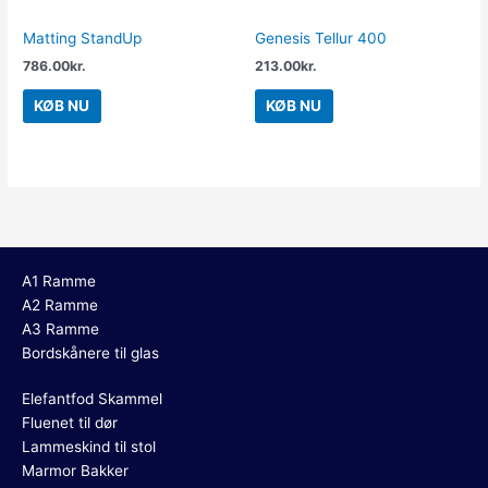
Matting StandUp
Genesis Tellur 400
786.00
kr.
213.00
kr.
KØB NU
KØB NU
A1 Ramme
A2 Ramme
A3 Ramme
Bordskånere til glas
Elefantfod Skammel
Fluenet til dør
Lammeskind til stol
Marmor Bakker