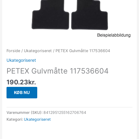
Forside
/
Ukategoriseret
/ PETEX Gulvmåtte 117536604
Ukategoriseret
PETEX Gulvmåtte 117536604
190.23
kr.
KØB NU
Varenummer (SKU):
8412951255162706764
Kategori:
Ukategoriseret