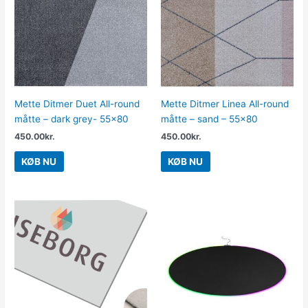
Mette Ditmer Duet All-round
Mette Ditmer Linea All-round
måtte – dark grey- 55×80
måtte – sand – 55×80
450.00
kr.
450.00
kr.
KØB NU
KØB NU