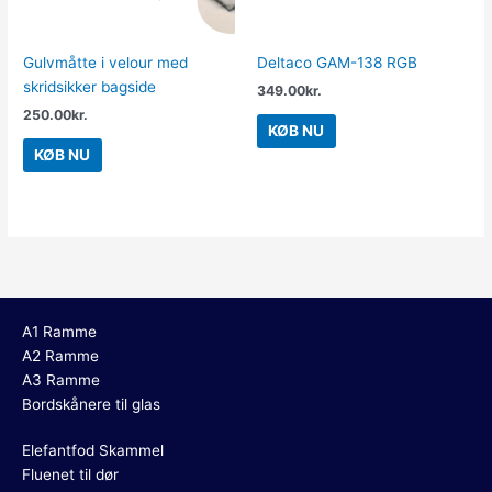
Gulvmåtte i velour med
Deltaco GAM-138 RGB
skridsikker bagside
349.00
kr.
250.00
kr.
KØB NU
KØB NU
A1 Ramme
A2 Ramme
A3 Ramme
Bordskånere til glas
Elefantfod Skammel
Fluenet til dør