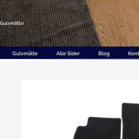
Gå
til
indholdet
Gulvmåtte
Gulvmåtte
Alle Sider
Blog
Kont