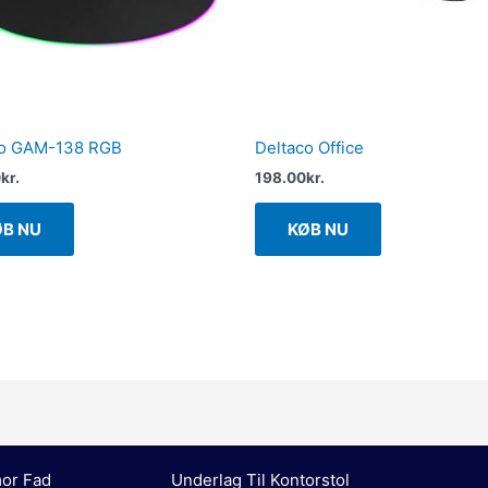
co GAM-138 RGB
Deltaco Office
0
kr.
198.00
kr.
ØB NU
KØB NU
or Fad
Underlag Til Kontorstol