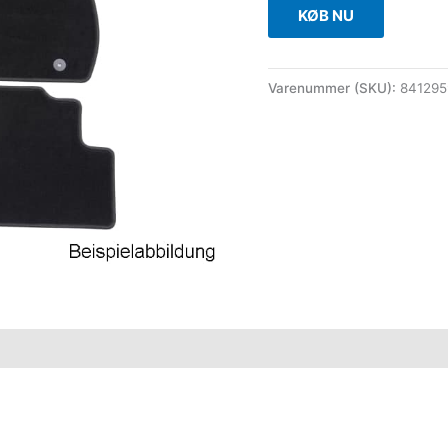
KØB NU
Varenummer (SKU):
841295