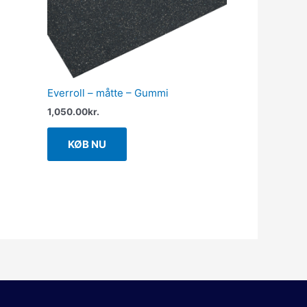
Everroll – måtte – Gummi
1,050.00
kr.
KØB NU