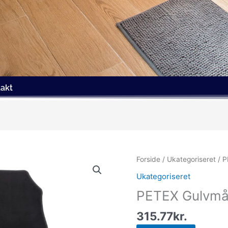
akt
Forside
/
Ukategoriseret
/ P
Ukategoriseret
PETEX Gulvmå
315.77
kr.