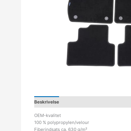
Beskrivelse
OEM-kvalitet
100 % polypropylen/velour
Fiberindsats ca. 630 g/m²