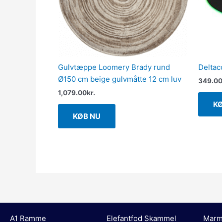
Gulvtæppe Loomery Brady rund
Delta
Ø150 cm beige gulvmåtte 12 cm luv
349.0
1,079.00
kr.
K
KØB NU
A1 Ramme
Elefantfod Skammel
Marm