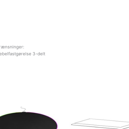
grænsninger:
belfastgørelse 3-delt