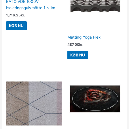
BATO VDE 1000V
Isoleringsgulvmåtte 1 x 1m.
1,716.25
kr.
KØB NU
Matting Yoga Flex
487.00
kr.
KØB NU