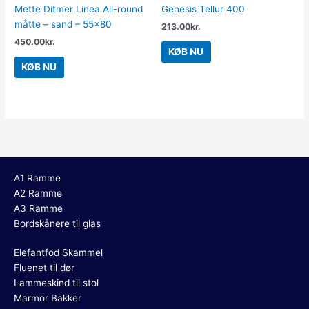
Mette Ditmer Linea All-round
Genesis Tellur 400
måtte – sand – 55×80
213.00
kr.
450.00
kr.
KØB NU
KØB NU
A1 Ramme
A2 Ramme
A3 Ramme
Bordskånere til glas
Elefantfod Skammel
Fluenet til dør
Lammeskind til stol
Marmor Bakker