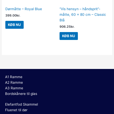
Dørmåtte – Royal Blue
“Vis hensyn – håndsprit”-
måtte, 60 x 80 cm – Classic
399.00
kr.
Blå
KØB NU
906.25
kr.
KØB NU
A1 Ramme
A2 Ramme
A3 Ramme
Bordskånere til glas
Elefantfod Skammel
Fluenet til dør