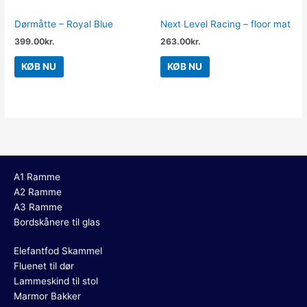
Dørmåtte – Royal Blue
Next Level Racing – floor mat
399.00
kr.
263.00
kr.
KØB NU
KØB NU
A1 Ramme
A2 Ramme
A3 Ramme
Bordskånere til glas
Elefantfod Skammel
Fluenet til dør
Lammeskind til stol
Marmor Bakker