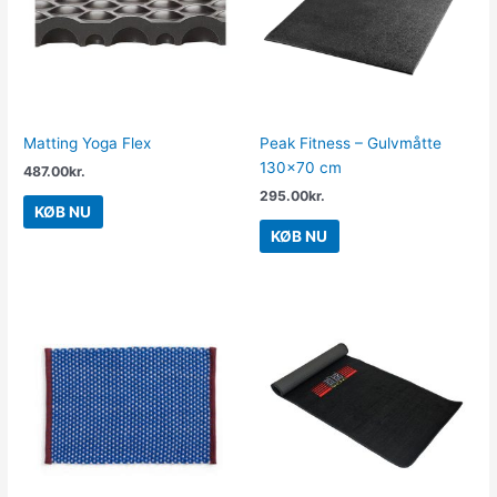
Matting Yoga Flex
Peak Fitness – Gulvmåtte
130×70 cm
487.00
kr.
295.00
kr.
KØB NU
KØB NU