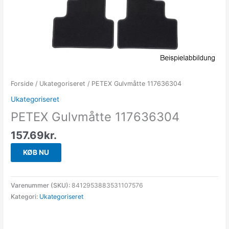
Forside
/
Ukategoriseret
/ PETEX Gulvmåtte 117636304
Ukategoriseret
PETEX Gulvmåtte 117636304
157.69
kr.
KØB NU
Varenummer (SKU):
8412953883531107576
Kategori:
Ukategoriseret