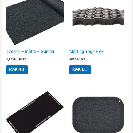
Everroll – måtte – Gummi
Matting Yoga Flex
1,050.00
kr.
487.00
kr.
KØB NU
KØB NU