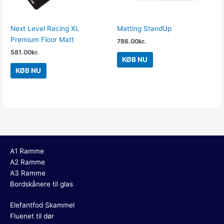
Next Level Racing XL
Matting StandUp
Premium Floor Matt
786.00
kr.
581.00
kr.
KØB NU
KØB NU
A1 Ramme
A2 Ramme
A3 Ramme
Bordskånere til glas
Elefantfod Skammel
Fluenet til dør