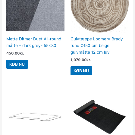
Mette Ditmer Duet All-round
Gulvtæppe Loomery Brady
måtte – dark grey- 55×80
rund Ø150 cm beige
gulvmåtte 12 cm luv
450.00
kr.
1,079.00
kr.
KØB NU
KØB NU