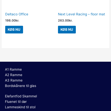
Deltaco Office
Next Level Racing – floor mat
198.00
kr.
263.00
kr.
KØB NU
KØB NU
A1 Ramme
A2 Ramme
A3 Ramme
Bordskånere til glas
Elefantfod Skammel
Fluenet til dør
Lammeskind til stol