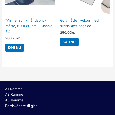
“Vis hensyn – håndsprit”-
Gulvmåtte i velour med
måtte, 60 x 80 cm – Classic
skridsikker bagside
Blå
250.00
kr.
906.25
kr.
KØB NU
KØB NU
A1 Ramme
A2 Ramme
A3 Ramme
Bordskånere til glas