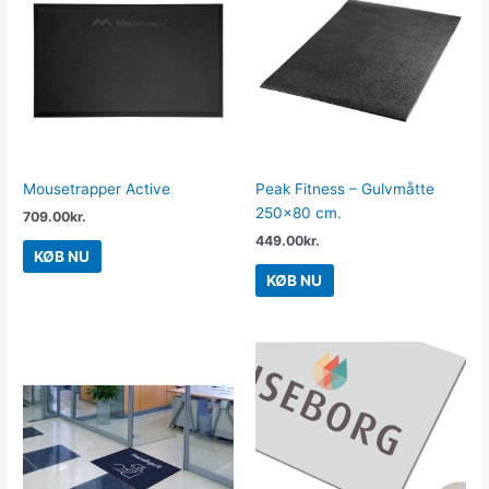
Mousetrapper Active
Peak Fitness – Gulvmåtte
250×80 cm.
709.00
kr.
449.00
kr.
KØB NU
KØB NU