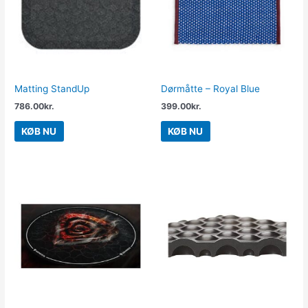
Matting StandUp
Dørmåtte – Royal Blue
786.00
kr.
399.00
kr.
KØB NU
KØB NU