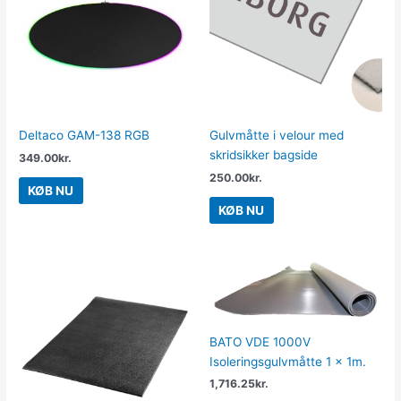
Deltaco GAM-138 RGB
Gulvmåtte i velour med
skridsikker bagside
349.00
kr.
250.00
kr.
KØB NU
KØB NU
BATO VDE 1000V
Isoleringsgulvmåtte 1 x 1m.
1,716.25
kr.