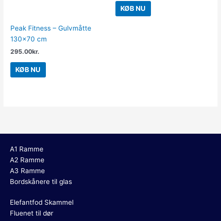
KØB NU
Peak Fitness – Gulvmåtte
130×70 cm
295.00
kr.
KØB NU
A1 Ramme
A2 Ramme
A3 Ramme
Bordskånere til glas
Elefantfod Skammel
Fluenet til dør