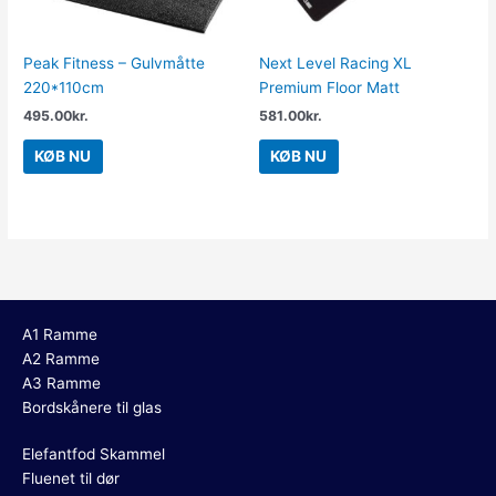
Peak Fitness – Gulvmåtte
Next Level Racing XL
220*110cm
Premium Floor Matt
495.00
kr.
581.00
kr.
KØB NU
KØB NU
A1 Ramme
A2 Ramme
A3 Ramme
Bordskånere til glas
Elefantfod Skammel
Fluenet til dør