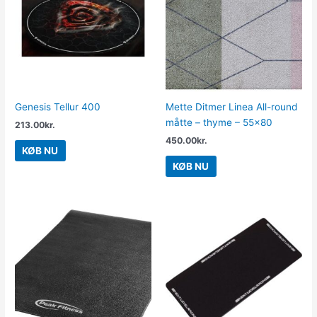
Genesis Tellur 400
Mette Ditmer Linea All-round
måtte – thyme – 55×80
213.00
kr.
450.00
kr.
KØB NU
KØB NU