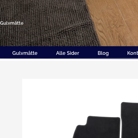
Gå
til
indholdet
Gulvmåtte
Gulvmåtte
Alle Sider
Blog
Kont