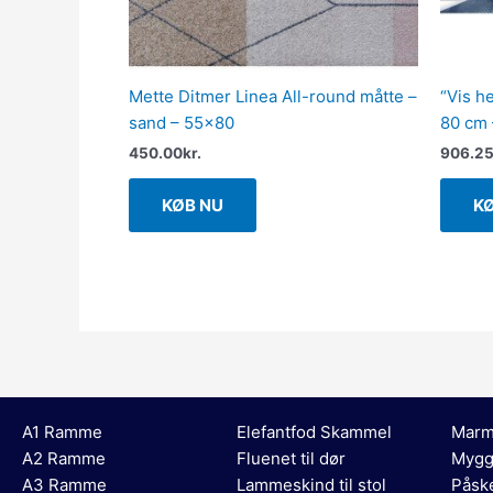
Mette Ditmer Linea All-round måtte –
“Vis h
sand – 55×80
80 cm 
450.00
kr.
906.2
KØB NU
K
A1 Ramme
Elefantfod Skammel
Marm
A2 Ramme
Fluenet til dør
Mygg
A3 Ramme
Lammeskind til stol
Påsk