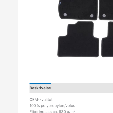
Beskrivelse
OEM-kvalitet
100 % polypropylen/velour
Fiberindsats ca. 630 g/m²