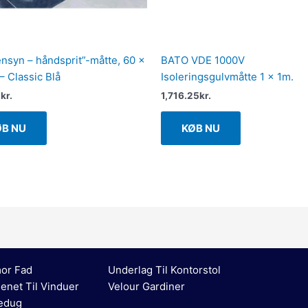
ensyn – håndsprit”-måtte, 60 x
BATO VDE 1000V
– Classic Blå
Isoleringsgulvmåtte 1 x 1m.
5
kr.
1,716.25
kr.
ØB NU
KØB NU
or Fad
Underlag Til Kontorstol
enet Til Vinduer
Velour Gardiner
edug