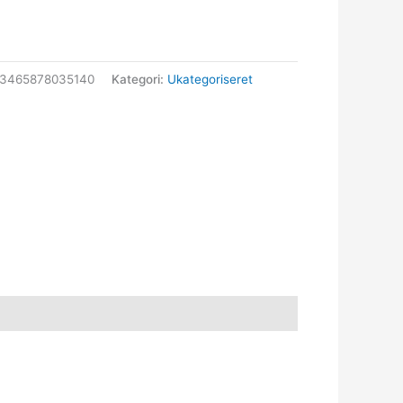
53465878035140
Kategori:
Ukategoriseret