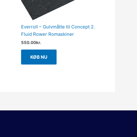
Everroll – Gulvmåtte til Concept 2.
Fluid Rower Romaskiner
550.00
kr.
KØB NU