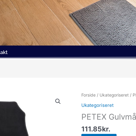
akt
Forside
/
Ukategoriseret
/ P
Ukategoriseret
PETEX Gulvmå
111.85
kr.