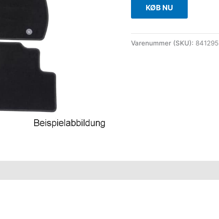
KØB NU
Varenummer (SKU):
84129