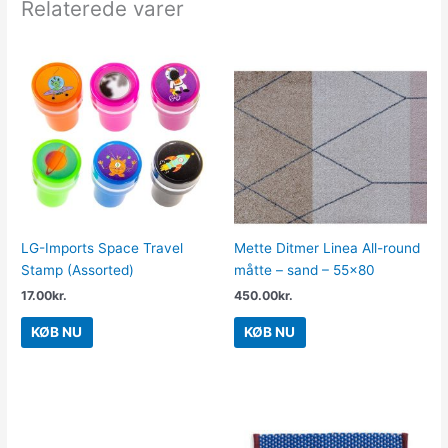
Relaterede varer
LG-Imports Space Travel
Mette Ditmer Linea All-round
Stamp (Assorted)
måtte – sand – 55×80
17.00
kr.
450.00
kr.
KØB NU
KØB NU