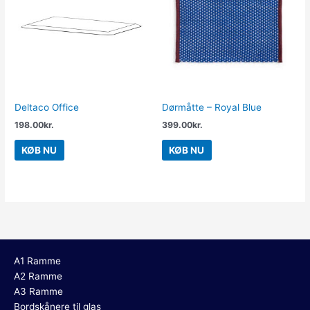
Deltaco Office
Dørmåtte – Royal Blue
198.00
kr.
399.00
kr.
KØB NU
KØB NU
A1 Ramme
A2 Ramme
A3 Ramme
Bordskånere til glas