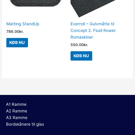
Matting StandUp
Everroll – Gulvmåtte til
Concept 2. Fluid Rower
786.00
kr.
Romaskiner
KØB NU
550.00
kr.
KØB NU
A1 Ramme
A2 Ramme
A3 Ramme
Bordskånere til glas