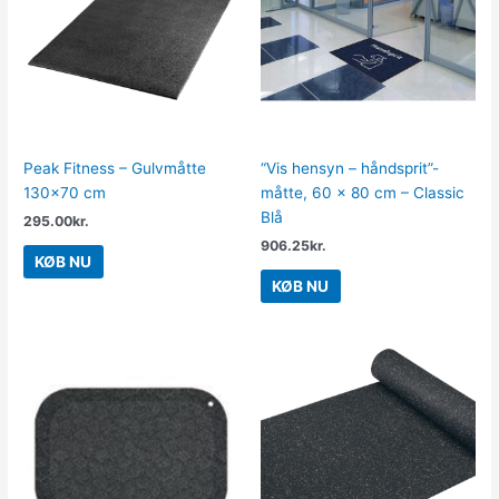
Peak Fitness – Gulvmåtte
“Vis hensyn – håndsprit”-
130×70 cm
måtte, 60 x 80 cm – Classic
Blå
295.00
kr.
906.25
kr.
KØB NU
KØB NU